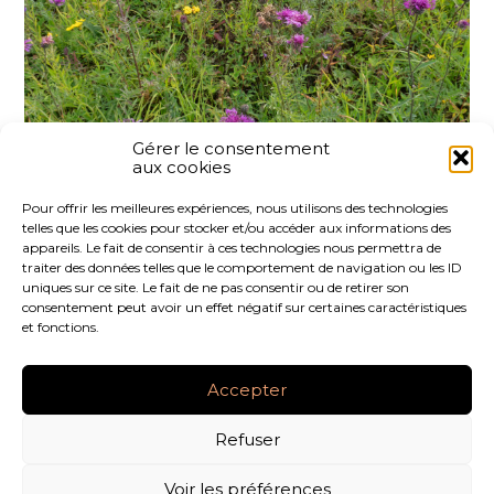
Gérer le consentement
aux cookies
Partager :
Pour offrir les meilleures expériences, nous utilisons des technologies
telles que les cookies pour stocker et/ou accéder aux informations des
FaceBook
Twitter
LinkedIn
appareils. Le fait de consentir à ces technologies nous permettra de
traiter des données telles que le comportement de navigation ou les ID
uniques sur ce site. Le fait de ne pas consentir ou de retirer son
consentement peut avoir un effet négatif sur certaines caractéristiques
et fonctions.
Footer
LE CABINET
NOS SERVICES
NOS OUTILS
Principale
Accepter
ACTUALITÉS
RECRUTEMENT
CONTACT
Refuser
Footer
PLAN DU SITE
MENTIONS LÉGALES
Voir les préférences