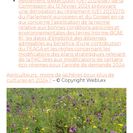
Règlement d’exécution (UE) 2024/587 de la
Commission du 12 février 2024 prévoyant
une dérogation au règlement (UE) 2021/2115
du Parlement européen et du Conseil en ce
qui concerne l’application de la norme
relative aux bonnes conditions agricoles et
environnementales des terres (norme BCAE
8), les dates d’éligibilité des dépenses
admissibles au bénéfice d’une contribution
du FEAGA et les règles concernant les
modifications des plans stratégiques relevant
de la PAC liées aux modifications de certains
éco-régimes pour l’année de demande 2024
Agriculteurs : moins de jachères pour plus de
cultures en 2024 ?
– © Copyright WebLex