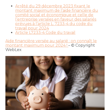
Arrêté du 29 décembre 2023 fixant le
montant maximum de l’aide financière du
comité social et économique et celle de
l’entreprise versées en faveur des salariés
prévues à l’article L. 7233-4 du code du
travail pour 2024
Article L7233-4 Code du travail
Aide financière versée au salarié : on connaît le
montant maximum pour 2024 !
– © Copyright
WebLex