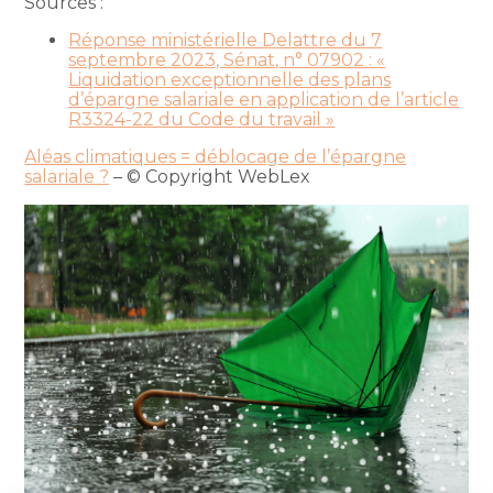
Sources :
Réponse ministérielle Delattre du 7
septembre 2023, Sénat, n° 07902 : «
Liquidation exceptionnelle des plans
d’épargne salariale en application de l’article
R3324-22 du Code du travail »
Aléas climatiques = déblocage de l’épargne
salariale ?
– © Copyright WebLex