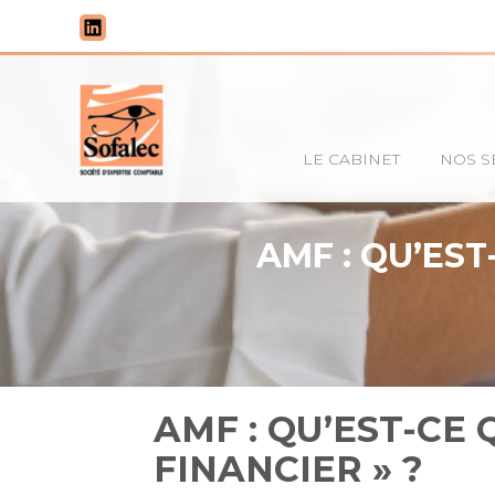
Principal
LE CABINET
NOS S
Aller
au
contenu
AMF : QU’EST
AMF : QU’EST-CE 
FINANCIER » ?