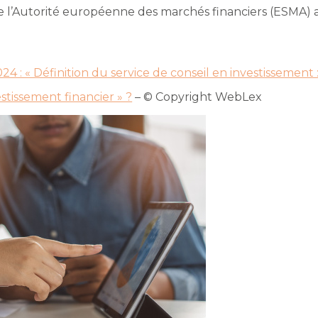
e l’Autorité européenne des marchés financiers (ESMA) a
24 : « Définition du service de conseil en investissement 
estissement financier » ?
– © Copyright WebLex