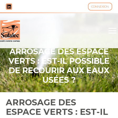
CONNEXION
Aller
au
contenu
ARROSAGE DES ESPACE
VERTS : EST-IL POSSIBLE
DE RECOURIR AUX EAUX
USÉES ?
ARROSAGE DES
ESPACE VERTS : EST-IL