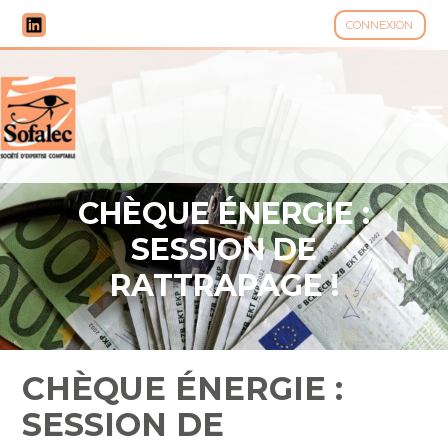
CONNEXION
Aller
au
contenu
CHÈQUE ÉNERGIE :
SESSION DE
RATTRAPAGE !
CHÈQUE ÉNERGIE :
SESSION DE