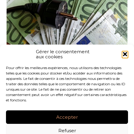
Gérer le consentement
aux cookies
Partager :
Pour offrir les meilleures expériences, nous utilisons des technologies
telles que les cookies pour stocker et/ou accéder aux informations des
FaceBook
Twitter
LinkedIn
appareils. Le fait de consentir à ces technologies nous permettra de
traiter des données telles que le comportement de navigation ou les ID
uniques sur ce site. Le fait de ne pas consentir ou de retirer son
consentement peut avoir un effet négatif sur certaines caractéristiques
et fonctions.
Footer
LE CABINET
NOS SERVICES
NOS OUTILS
Principale
Accepter
ACTUALITÉS
RECRUTEMENT
CONTACT
Refuser