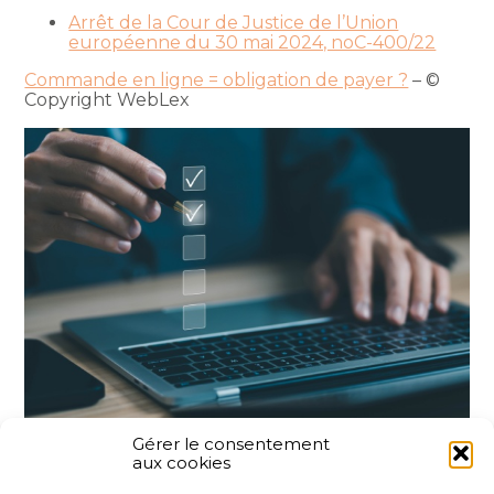
Arrêt de la Cour de Justice de l’Union
européenne du 30 mai 2024, noC-400/22
Commande en ligne = obligation de payer ?
– ©
Copyright WebLex
Gérer le consentement
aux cookies
Partager :