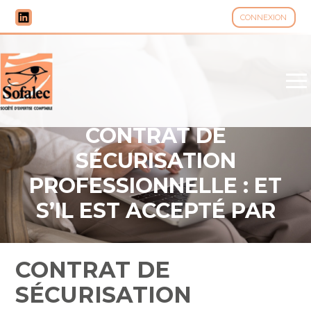
CONNEXION
Aller
au
contenu
CONTRAT DE
SÉCURISATION
PROFESSIONNELLE : ET
S’IL EST ACCEPTÉ PAR
UNE SALARIÉE ENCEINTE
?
CONTRAT DE
SÉCURISATION