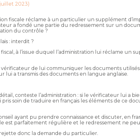
juillet 2023)
ation fiscale réclame à un particulier un supplément d’im
icateur a fondé une partie du redressement sur un docu
ation du contrôle ?
 : interdit ?
e fiscal, à l’issue duquel l’administration lui réclame un
u vérificateur de lui communiquer les documents utilisé
ur lui a transmis des documents en langue anglaise.
ail, conteste l’administration : si le vérificateur lui a bie
i pris soin de traduire en français les éléments de ce do
onseil ayant pu prendre connaissance et discuter, en fra
ôle est parfaitement régulière et le redressement ne peu
 rejette donc la demande du particulier.