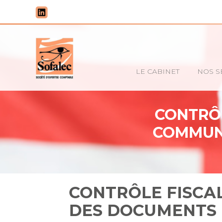
Principal
LE CABINET
NOS S
Aller
au
contenu
CONTRÔL
COMMUN
CONTRÔLE FISCA
DES DOCUMENTS 