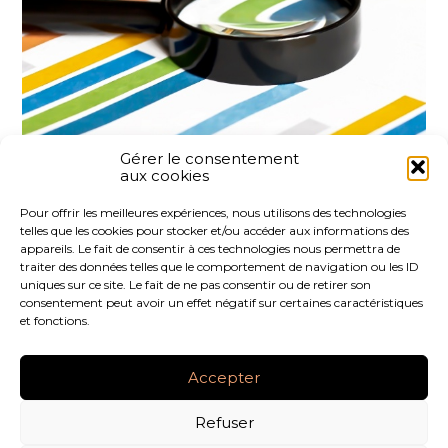
Gérer le consentement
aux cookies
Partager :
Pour offrir les meilleures expériences, nous utilisons des technologies
telles que les cookies pour stocker et/ou accéder aux informations des
FaceBook
Twitter
LinkedIn
appareils. Le fait de consentir à ces technologies nous permettra de
traiter des données telles que le comportement de navigation ou les ID
uniques sur ce site. Le fait de ne pas consentir ou de retirer son
consentement peut avoir un effet négatif sur certaines caractéristiques
et fonctions.
Footer
LE CABINET
NOS SERVICES
NOS OUTILS
Principale
Accepter
ACTUALITÉS
RECRUTEMENT
CONTACT
Refuser