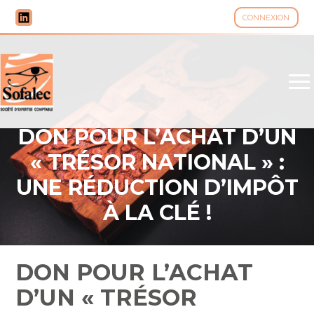
CONNEXION
Aller
au
contenu
DON POUR L’ACHAT D’UN
« TRÉSOR NATIONAL » :
UNE RÉDUCTION D’IMPÔT
À LA CLÉ !
DON POUR L’ACHAT
D’UN « TRÉSOR