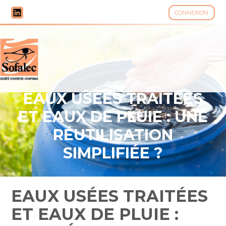
CONNEXION
Aller
au
contenu
EAUX USÉES TRAITÉES
ET EAUX DE PLUIE : UNE
RÉUTILISATION
SIMPLIFIÉE ?
EAUX USÉES TRAITÉES
ET EAUX DE PLUIE :