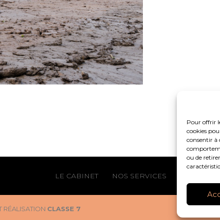
Pour offrir 
cookies pour
consentir à 
comportement
ou de retire
caractéristi
Footer
LE CABINET
NOS SERVICES
NOS OUTIL
Principale
Ac
 RÉALISATION
CLASSE 7