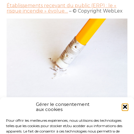
Établissements recevant du public (ERP) : le «
risque incendie » évolue…
– © Copyright WebLex
Gérer le consentement
aux cookies
Partager :
Pour offrir les meilleures expériences, nous utilisons des technologies
telles que les cookies pour stocker et/ou accéder aux informations des
FaceBook
Twitter
LinkedIn
appareils. Le fait de consentir à ces technologies nous permettra de