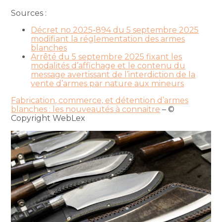
Sources :
Décret no 2025-894 du 5 septembre 2025
modifiant la réglementation des armes
blanches
Arrêté du 5 septembre 2025 fixant les
modalités d’affichage et le contenu du
message avertissant de l’interdiction de la
vente d’armes par nature aux mineurs
Fabrication, commerce, et détention d’armes
blanches : les nouveautés à connaitre
– ©
Copyright WebLex