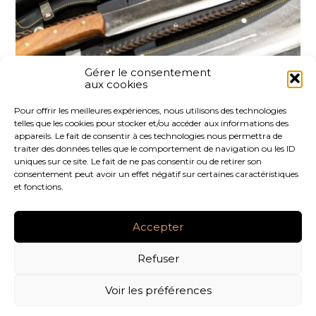
Gérer le consentement
aux cookies
Partager :
Pour offrir les meilleures expériences, nous utilisons des technologies
telles que les cookies pour stocker et/ou accéder aux informations des
FaceBook
Twitter
LinkedIn
appareils. Le fait de consentir à ces technologies nous permettra de
traiter des données telles que le comportement de navigation ou les ID
uniques sur ce site. Le fait de ne pas consentir ou de retirer son
consentement peut avoir un effet négatif sur certaines caractéristiques
et fonctions.
Footer
LE CABINET
NOS SERVICES
NOS OUTILS
Principale
Accepter
ACTUALITÉS
RECRUTEMENT
CONTACT
Refuser
Footer
PLAN DU SITE
MENTIONS LÉGALES
Voir les préférences
CONCEPTION ET RÉALISATION
CLASSE 7