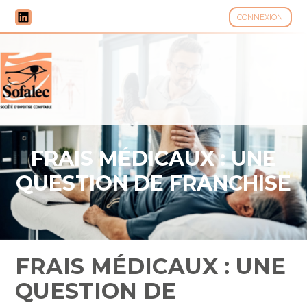
CONNEXION
Aller
au
contenu
FRAIS MÉDICAUX : UNE
QUESTION DE FRANCHISE
FRAIS MÉDICAUX : UNE
QUESTION DE