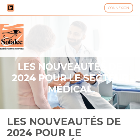
CONNEXION
Aller
au
contenu
LES NOUVEAUTÉS DE
2024 POUR LE SECTEUR
MÉDICAL
LES NOUVEAUTÉS DE
2024 POUR LE