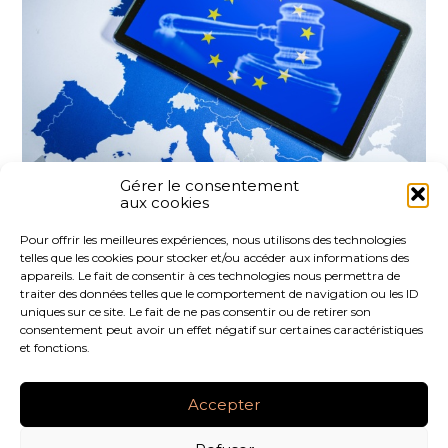
Gérer le consentement
aux cookies
Partager :
Pour offrir les meilleures expériences, nous utilisons des technologies
telles que les cookies pour stocker et/ou accéder aux informations des
FaceBook
Twitter
LinkedIn
appareils. Le fait de consentir à ces technologies nous permettra de
traiter des données telles que le comportement de navigation ou les ID
uniques sur ce site. Le fait de ne pas consentir ou de retirer son
consentement peut avoir un effet négatif sur certaines caractéristiques
et fonctions.
Footer
LE CABINET
NOS SERVICES
NOS OUTILS
Principale
Accepter
ACTUALITÉS
RECRUTEMENT
CONTACT