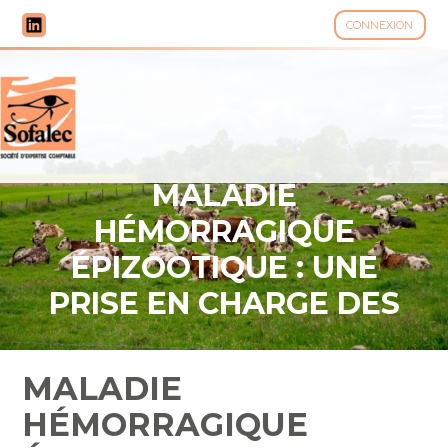
CONNEXION
Aller
au
contenu
MALADIE
HÉMORRAGIQUE
ÉPIZOOTIQUE : UNE
PRISE EN CHARGE DES
FRAIS POSSIBLE
MALADIE
HÉMORRAGIQUE