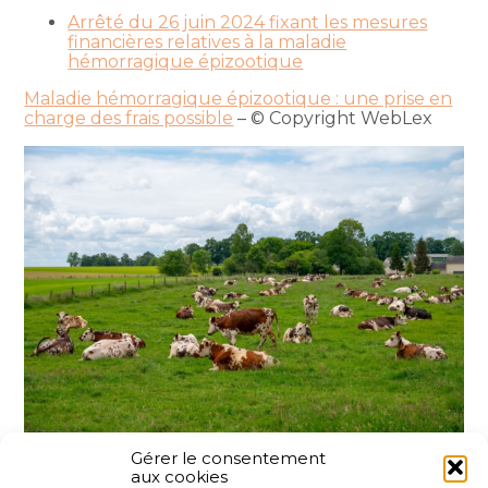
Arrêté du 26 juin 2024 fixant les mesures
financières relatives à la maladie
hémorragique épizootique
Maladie hémorragique épizootique : une prise en
charge des frais possible
– © Copyright WebLex
Gérer le consentement
aux cookies
Partager :