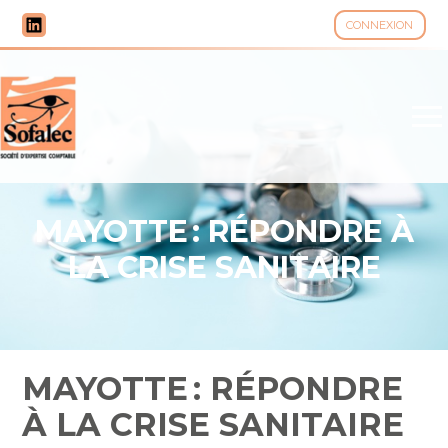
CONNEXION
Aller
au
contenu
MAYOTTE : RÉPONDRE À
LA CRISE SANITAIRE
MAYOTTE : RÉPONDRE
À LA CRISE SANITAIRE