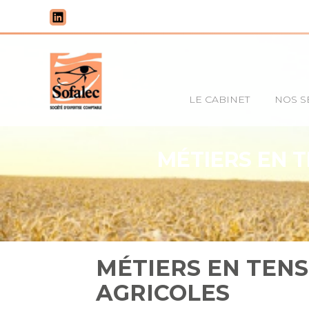
Principal
LE CABINET
NOS S
Aller
au
contenu
MÉTIERS EN T
MÉTIERS EN TENS
AGRICOLES