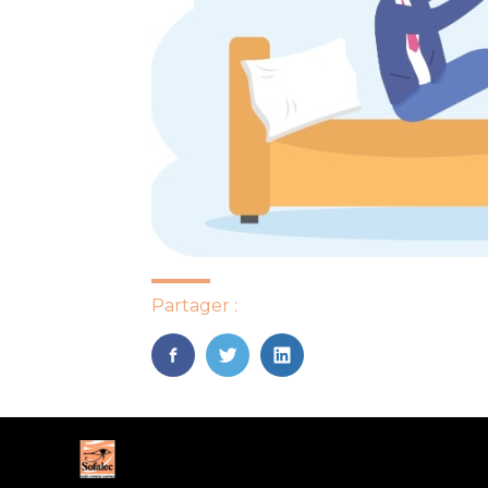
Partager :
FaceBook
Twitter
LinkedIn