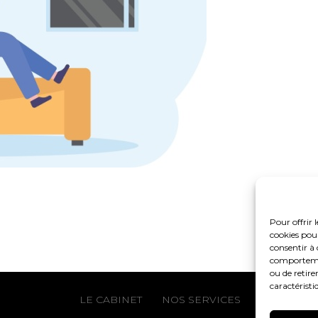
Pour offrir 
cookies pour
consentir à 
comportement
ou de retire
caractéristi
Footer
LE CABINET
NOS SERVICES
NOS OUTIL
Principale