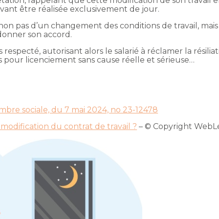
tation, rappelant que cette modification de son travail e
evant être réalisée exclusivement de jour.
t, non pas d’un changement des conditions de travail, mai
t donner son accord.
specté, autorisant alors le salarié à réclamer la résiliat
pour licenciement sans cause réelle et sérieuse…
ambre sociale, du 7 mai 2024, no 23-12478
 modification du contrat de travail ?
– © Copyright WebL