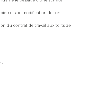
ntraîne le passage d’une activité
s bien d’une modification de son
ion du contrat de travail aux torts de
ex