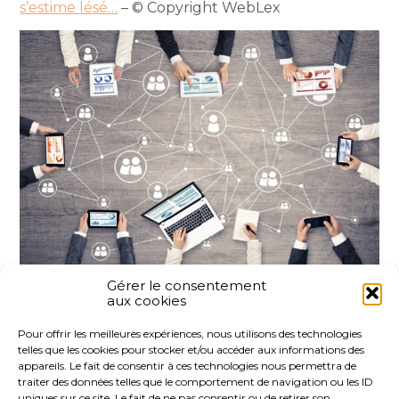
s’estime lésé…
– © Copyright WebLex
Gérer le consentement
aux cookies
Partager :
Pour offrir les meilleures expériences, nous utilisons des technologies
telles que les cookies pour stocker et/ou accéder aux informations des
FaceBook
Twitter
LinkedIn
appareils. Le fait de consentir à ces technologies nous permettra de
traiter des données telles que le comportement de navigation ou les ID
uniques sur ce site. Le fait de ne pas consentir ou de retirer son