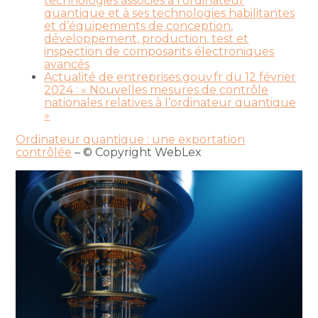
technologies associés à l’ordinateur
quantique et à ses technologies habilitantes
et d’équipements de conception,
développement, production, test et
inspection de composants électroniques
avancés
Actualité de entreprises.gouv.fr du 12 février
2024 : « Nouvelles mesures de contrôle
nationales relatives à l’ordinateur quantique
»
Ordinateur quantique : une exportation
contrôlée
– © Copyright WebLex