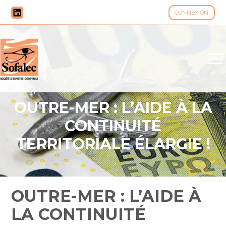
CONNEXION
Aller
au
contenu
OUTRE-MER : L’AIDE À LA
CONTINUITÉ
TERRITORIALE ÉLARGIE !
OUTRE-MER : L’AIDE À
LA CONTINUITÉ