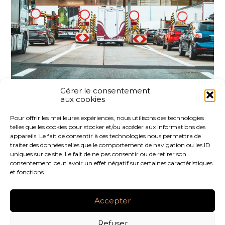
Gérer le consentement
aux cookies
Partager :
Pour offrir les meilleures expériences, nous utilisons des technologies
telles que les cookies pour stocker et/ou accéder aux informations des
FaceBook
Twitter
LinkedIn
appareils. Le fait de consentir à ces technologies nous permettra de
traiter des données telles que le comportement de navigation ou les ID
uniques sur ce site. Le fait de ne pas consentir ou de retirer son
consentement peut avoir un effet négatif sur certaines caractéristiques
et fonctions.
Footer
LE CABINET
NOS SERVICES
NOS OUTILS
Principale
Accepter
ACTUALITÉS
RECRUTEMENT
CONTACT
Refuser