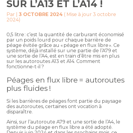
SUR L’A13 ET L’A14 !
Par
|
3 OCTOBRE 2024
( Mise à jour 3 octobre
2024)
0,5 litre : c’est la quantité de carburant économisé
par un poids lourd pour chaque barrière de
péage évitée grâce au « péage en flux libre ». Ce
système, déjà installé sur une partie de l’A79 et
une sortie de l’A4, est en train d’être mis en plus
sur les autoroutes A13 et A14. Comment
fonctionne-t-il ?
Péages en flux libre = autoroutes
plus fluides !
Si les barrières de péages font partie du paysage
des autoroutes, certaines ont vocation à
disparaître.
Ainsi, sur l’autoroute A79 et une sortie de l’A4, le
système du péage en flux libre a été adopté.
Depuis juin 2024 et dans les prochains mois, ce