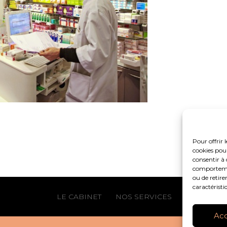
Pour offrir 
cookies pour
consentir à 
comportement
ou de retire
caractéristi
Footer
LE CABINET
NOS SERVICES
NOS OUTIL
Principale
Ac