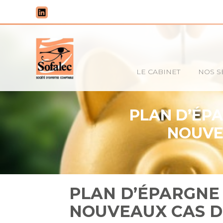
Principal
LE CABINET
NOS S
Aller
au
contenu
PLAN D’ÉPA
NOUVE
PLAN D’ÉPARGNE 
NOUVEAUX CAS D