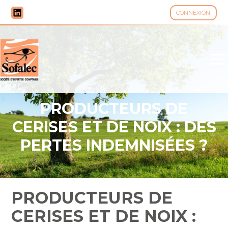
CONNEXION
Aller
au
contenu
PRODUCTEURS DE
CERISES ET DE NOIX : DES
PERTES INDEMNISÉES ?
PRODUCTEURS DE
CERISES ET DE NOIX :