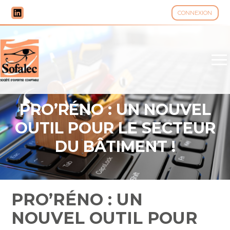
CONNEXION
Aller
au
contenu
PRO’RÉNO : UN NOUVEL
OUTIL POUR LE SECTEUR
DU BÂTIMENT !
PRO’RÉNO : UN
NOUVEL OUTIL POUR