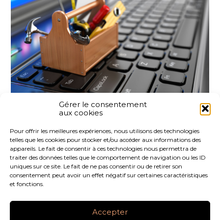
Gérer le consentement
aux cookies
Partager :
Pour offrir les meilleures expériences, nous utilisons des technologies
telles que les cookies pour stocker et/ou accéder aux informations des
FaceBook
Twitter
LinkedIn
appareils. Le fait de consentir à ces technologies nous permettra de
traiter des données telles que le comportement de navigation ou les ID
uniques sur ce site. Le fait de ne pas consentir ou de retirer son
consentement peut avoir un effet négatif sur certaines caractéristiques
et fonctions.
Footer
LE CABINET
NOS SERVICES
NOS OUTILS
Principale
Accepter
ACTUALITÉS
RECRUTEMENT
CONTACT