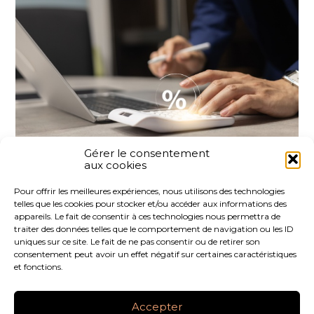
Gérer le consentement
aux cookies
Partager :
Pour offrir les meilleures expériences, nous utilisons des technologies
telles que les cookies pour stocker et/ou accéder aux informations des
FaceBook
Twitter
LinkedIn
appareils. Le fait de consentir à ces technologies nous permettra de
traiter des données telles que le comportement de navigation ou les ID
uniques sur ce site. Le fait de ne pas consentir ou de retirer son
consentement peut avoir un effet négatif sur certaines caractéristiques
et fonctions.
Footer
LE CABINET
NOS SERVICES
NOS OUTILS
Principale
Accepter