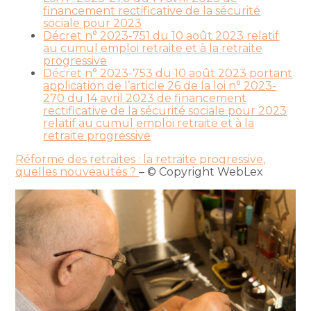
financement rectificative de la sécurité
sociale pour 2023
Décret n° 2023-751 du 10 août 2023 relatif
au cumul emploi retraite et à la retraite
progressive
Décret n° 2023-753 du 10 août 2023 portant
application de l’article 26 de la loi n° 2023-
270 du 14 avril 2023 de financement
rectificative de la sécurité sociale pour 2023
relatif au cumul emploi retraite et à la
retraite progressive
Réforme des retraites : la retraite progressive,
quelles nouveautés ?
– © Copyright WebLex