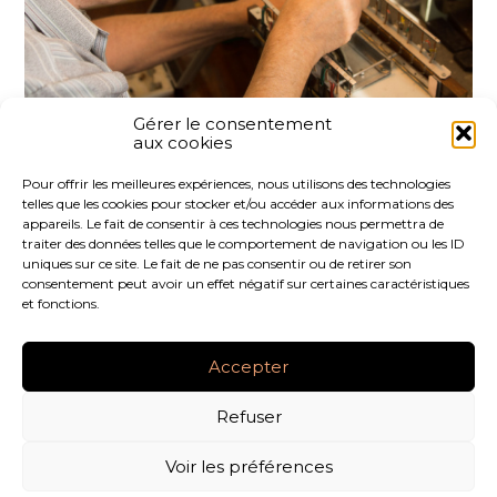
Gérer le consentement
aux cookies
Partager :
Pour offrir les meilleures expériences, nous utilisons des technologies
telles que les cookies pour stocker et/ou accéder aux informations des
FaceBook
Twitter
LinkedIn
appareils. Le fait de consentir à ces technologies nous permettra de
traiter des données telles que le comportement de navigation ou les ID
uniques sur ce site. Le fait de ne pas consentir ou de retirer son
consentement peut avoir un effet négatif sur certaines caractéristiques
et fonctions.
Footer
LE CABINET
NOS SERVICES
NOS OUTILS
Principale
Accepter
ACTUALITÉS
RECRUTEMENT
CONTACT
Refuser
Footer
PLAN DU SITE
MENTIONS LÉGALES
Voir les préférences
CONCEPTION ET RÉALISATION
CLASSE 7