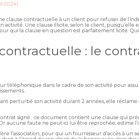
ril 2024)
clause contractuelle à un client pour refuser de l’inde
tivité. Une clause illicite, selon le client, puisqu’elle est
pour qui la clause en question est parfaitement licite. Qu
ontractuelle : le contra
eur téléphonique dans le cadre de son activité pour assu
issements.
t perturbé son activité durant 2 années, elle réclame 
 contrat signé : ce document contient une clause qui pré
 aucune faute ne peut ici lui être reprochée, estime l’
sidère l’association, pour qui un fournisseur d’accès à un