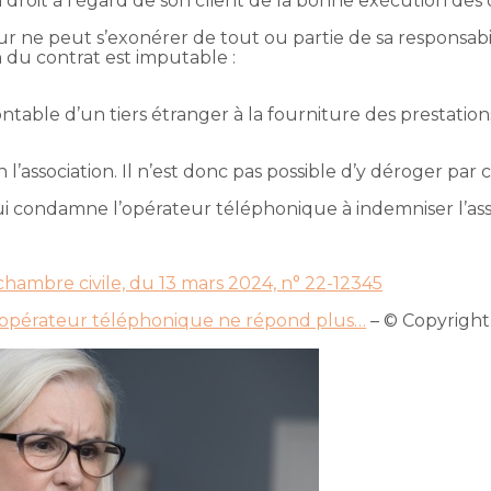
droit à l’égard de son client de la bonne exécution des 
r ne peut s’exonérer de tout ou partie de sa responsab
 du contrat est imputable :
montable d’un tiers étranger à la fourniture des prestatio
n l’association. Il n’est donc pas possible d’y déroger par
i condamne l’opérateur téléphonique à indemniser l’ass
 chambre civile, du 13 mars 2024, n° 22-12345
 l’opérateur téléphonique ne répond plus…
– © Copyrigh