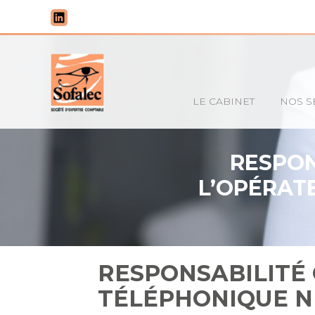
Principal
LE CABINET
NOS S
Aller
au
contenu
RESPON
L’OPÉRAT
RESPONSABILITÉ
TÉLÉPHONIQUE N