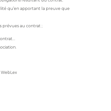
obligations résultant du contrat.
ilité qu’en apportant la preuve que
ns prévues au contrat ;
 contrat…
ociation.
t WebLex