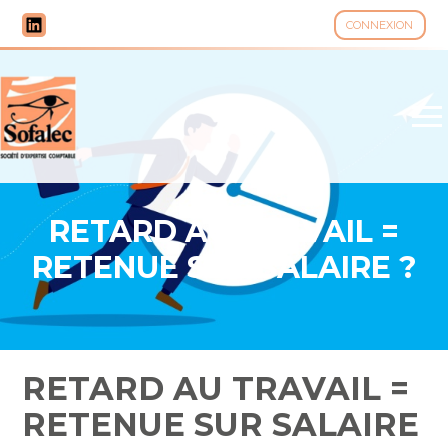
CONNEXION
Aller
au
contenu
RETARD AU TRAVAIL =
RETENUE SUR SALAIRE ?
RETARD AU TRAVAIL =
RETENUE SUR SALAIRE