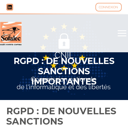
CONNEXION
Aller
au
contenu
RGPD : DE NOUVELLES
SANCTIONS
IMPORTANTES
RGPD : DE NOUVELLES
SANCTIONS