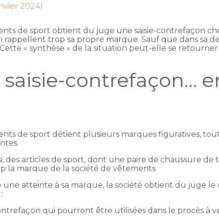
anvier 2024)
ents de sport obtient du juge une saisie-contrefaçon che
ui rappellent trop sa propre marque. Sauf que dans sa d
 Cette « synthèse » de la situation peut-elle se retourner
aisie-contrefaçon… en
ments de sport détient plusieurs marques figuratives, t
ntes.
si, des articles de sport, dont une paire de chaussure de
p la marque de la société de vêtements.
 une atteinte à sa marque, la société obtient du juge le d
:
ntrefaçon qui pourront être utilisées dans le procès à ven