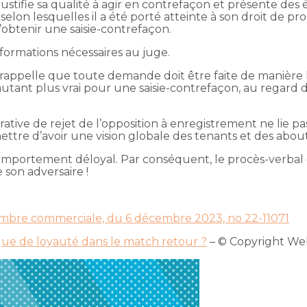
ustifie sa qualité à agir en contrefaçon et présente d
selon lesquelles il a été porté atteinte à son droit de pr
d’obtenir une saisie-contrefaçon.
informations nécessaires au juge.
t rappelle que toute demande doit être faite de manière
d’autant plus vrai pour une saisie-contrefaçon, au regar
tive de rejet de l’opposition à enregistrement ne lie pas
ettre d’avoir une vision globale des tenants et des abouti
n comportement déloyal. Par conséquent, le procès-verbal 
e son adversaire !
hambre commerciale, du 6 décembre 2023, no 22-11071
que de loyauté dans le match retour ?
– © Copyright W