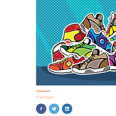
Partager :
FaceBook
Twitter
LinkedIn