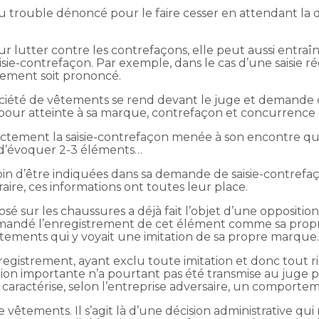
ne du trouble dénoncé pour le faire cesser en attendant la 
our lutter contre les contrefaçons, elle peut aussi entr
saisie-contrefaçon. Par exemple, dans le cas d’une saisie r
jugement soit prononcé.
société de vêtements se rend devant le juge et demande 
pour atteinte à sa marque, contrefaçon et concurrence 
rectement la saisie-contrefaçon menée à son encontre qu
e d’évoquer 2-3 éléments…
in d’être indiquées dans sa demande de saisie-contrefaçon
raire, ces informations ont toutes leur place.
sé sur les chaussures a déjà fait l’objet d’une oppositio
 demandé l’enregistrement de cet élément comme sa prop
êtements qui y voyait une imitation de sa propre marque
egistrement, ayant exclu toute imitation et donc tout ri
ion importante n’a pourtant pas été transmise au juge p
caractérise, selon l’entreprise adversaire, un comportem
e vêtements. Il s’agit là d’une décision administrative qui 