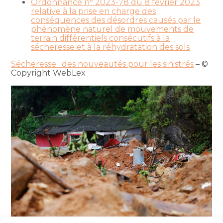
Ordonnance n° 2023-78 du 8 février 2023
relative à la prise en charge des
conséquences des désordres causés par le
phénomène naturel de mouvements de
terrain différentiels consécutifs à la
sécheresse et à la réhydratation des sols
Sécheresse : des nouveautés pour les sinistrés
– ©
Copyright WebLex