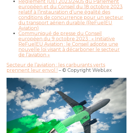
Règlement (UE) 2023/2405 du Parlement
européen et du Conseil du 18 octobre 2023
relatif à l’instauration d’une égalité des
conditions de concurrence pour un secteur
du transport aérien durable (ReFuelEU
Aviation)
Communiqué de presse du Conseil
européen du 9 octobre 2023 : « Initiative
ReFuelEU Aviation : le Conseil adopte une
nouvelle loi visant à décarboner le secteur
de l’aviation »
Secteur de l’aviation : les carburants verts
prennent leur envol !
– © Copyright WebLex