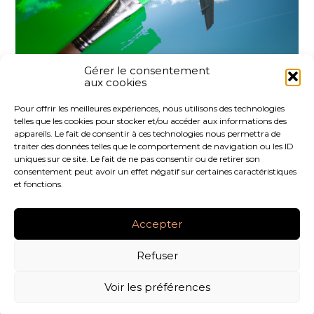
Gérer le consentement
aux cookies
Partager :
Pour offrir les meilleures expériences, nous utilisons des technologies
telles que les cookies pour stocker et/ou accéder aux informations des
FaceBook
Twitter
LinkedIn
appareils. Le fait de consentir à ces technologies nous permettra de
traiter des données telles que le comportement de navigation ou les ID
uniques sur ce site. Le fait de ne pas consentir ou de retirer son
consentement peut avoir un effet négatif sur certaines caractéristiques
et fonctions.
Footer
LE CABINET
NOS SERVICES
NOS OUTILS
Principale
Accepter
ACTUALITÉS
RECRUTEMENT
CONTACT
Refuser
Footer
PLAN DU SITE
MENTIONS LÉGALES
Voir les préférences
CONCEPTION ET RÉALISATION
CLASSE 7