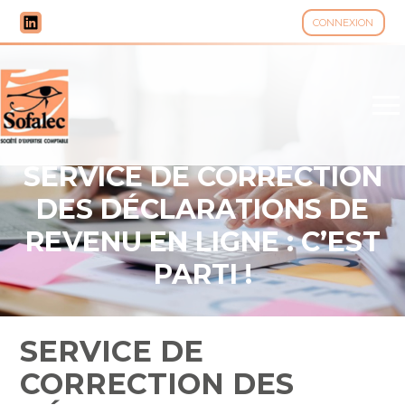
CONNEXION
Aller
au
contenu
SERVICE DE CORRECTION
DES DÉCLARATIONS DE
REVENU EN LIGNE : C’EST
PARTI !
SERVICE DE
CORRECTION DES