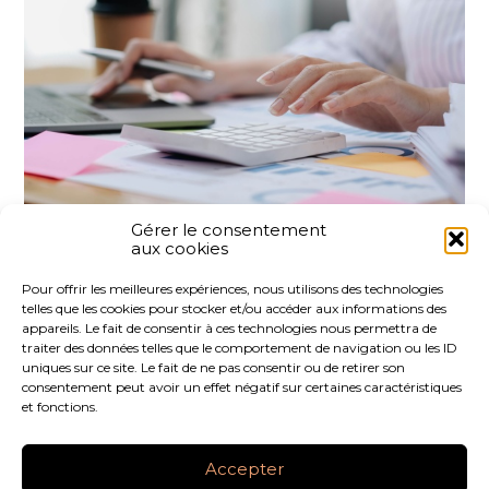
Gérer le consentement
aux cookies
Partager :
Pour offrir les meilleures expériences, nous utilisons des technologies
telles que les cookies pour stocker et/ou accéder aux informations des
FaceBook
Twitter
LinkedIn
appareils. Le fait de consentir à ces technologies nous permettra de
traiter des données telles que le comportement de navigation ou les ID
uniques sur ce site. Le fait de ne pas consentir ou de retirer son
consentement peut avoir un effet négatif sur certaines caractéristiques
et fonctions.
Footer
LE CABINET
NOS SERVICES
NOS OUTILS
Principale
Accepter
ACTUALITÉS
RECRUTEMENT
CONTACT