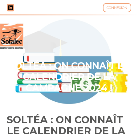
CONNEXION
Aller
au
contenu
SOLTÉA : ON CONNAÎT LE
CALENDRIER DE LA
CAMPAGNE 2024 !
SOLTÉA : ON CONNAÎT
LE CALENDRIER DE LA