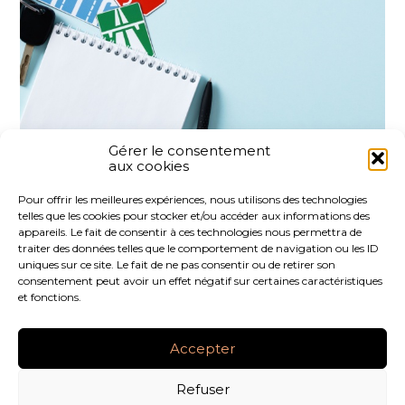
Gérer le consentement
aux cookies
Partager :
Pour offrir les meilleures expériences, nous utilisons des technologies
telles que les cookies pour stocker et/ou accéder aux informations des
FaceBook
Twitter
LinkedIn
appareils. Le fait de consentir à ces technologies nous permettra de
traiter des données telles que le comportement de navigation ou les ID
uniques sur ce site. Le fait de ne pas consentir ou de retirer son
consentement peut avoir un effet négatif sur certaines caractéristiques
et fonctions.
Footer
LE CABINET
NOS SERVICES
NOS OUTILS
Principale
Accepter
ACTUALITÉS
RECRUTEMENT
CONTACT
Refuser