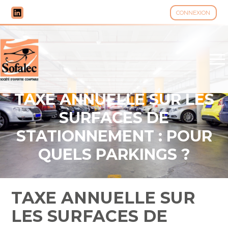
CONNEXION
Aller
au
contenu
TAXE ANNUELLE SUR LES
SURFACES DE
STATIONNEMENT : POUR
QUELS PARKINGS ?
TAXE ANNUELLE SUR
LES SURFACES DE