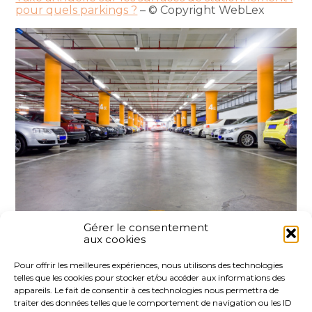
pour quels parkings ?
– © Copyright WebLex
Gérer le consentement
aux cookies
Partager :
Pour offrir les meilleures expériences, nous utilisons des technologies
telles que les cookies pour stocker et/ou accéder aux informations des
FaceBook
Twitter
LinkedIn
appareils. Le fait de consentir à ces technologies nous permettra de
traiter des données telles que le comportement de navigation ou les ID