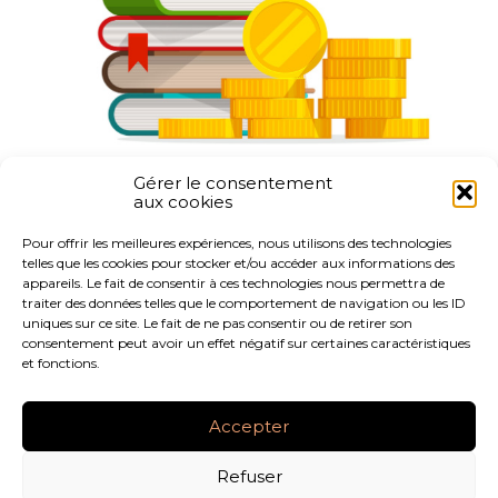
Gérer le consentement
aux cookies
Partager :
Pour offrir les meilleures expériences, nous utilisons des technologies
telles que les cookies pour stocker et/ou accéder aux informations des
FaceBook
Twitter
LinkedIn
appareils. Le fait de consentir à ces technologies nous permettra de
traiter des données telles que le comportement de navigation ou les ID
uniques sur ce site. Le fait de ne pas consentir ou de retirer son
consentement peut avoir un effet négatif sur certaines caractéristiques
et fonctions.
Footer
LE CABINET
NOS SERVICES
NOS OUTILS
Principale
Accepter
ACTUALITÉS
RECRUTEMENT
CONTACT
Refuser