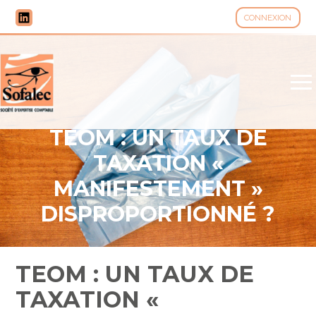
CONNEXION
Aller
au
contenu
TEOM : UN TAUX DE
TAXATION «
MANIFESTEMENT »
DISPROPORTIONNÉ ?
TEOM : UN TAUX DE
TAXATION «