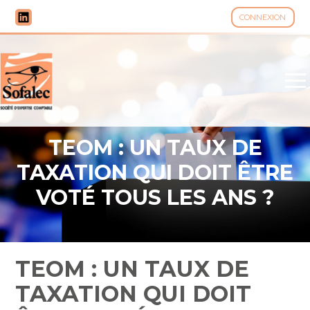
CONNEXION
Aller
au
contenu
TEOM : UN TAUX DE
TAXATION QUI DOIT ÊTRE
VOTÉ TOUS LES ANS ?
TEOM : UN TAUX DE
TAXATION QUI DOIT