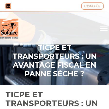
CONNEXION
Aller
au
contenu
TICPE ET
TRANSPORTEURS : UN
AVANTAGE FISCAL EN
PANNE SÈCHE ?
TICPE ET
TRANSPORTEURS : UN