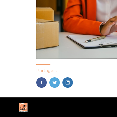
Partager :
FaceBook
Twitter
LinkedIn