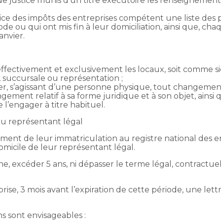
justice munis d’un titre exécutoire les renseignements
vice des impôts des entreprises compétent une liste des 
e ou qui ont mis fin à leur domiciliation, ainsi que, chaq
anvier.
fectivement et exclusivement les locaux, soit comme siège 
 succursale ou représentation ;
r, s’agissant d’une personne physique, tout changement
ngement relatif à sa forme juridique et à son objet, ains
l’engager à titre habituel.
du représentant légal
oment de leur immatriculation au registre national des ent
omicile de leur représentant légal.
e, excéder 5 ans, ni dépasser le terme légal, contractuel
prise, 3 mois avant l’expiration de cette période, une let
ons sont envisageables :