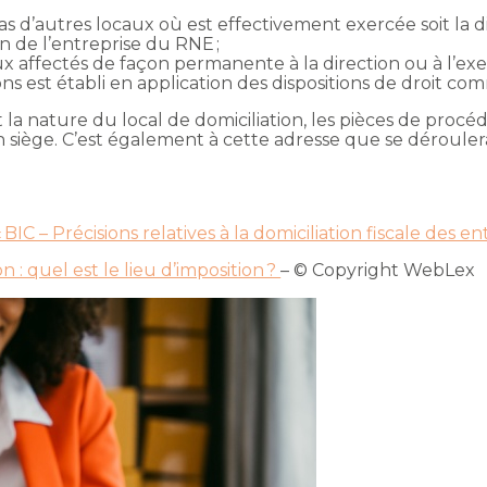
s d’autres locaux où est effectivement exercée soit la dire
on de l’entreprise du RNE ;
x affectés de façon permanente à la direction ou à l’exerci
ons est établi en application des dispositions de droit c
t la nature du local de domiciliation, les pièces de procé
n siège. C’est également à cette adresse que se déroulera,
BIC – Précisions relatives à la domiciliation fiscale des en
n : quel est le lieu d’imposition ?
– © Copyright WebLex