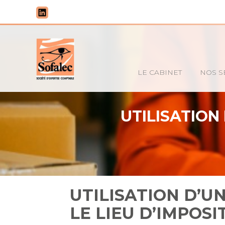
Principal
LE CABINET
NOS S
Aller
au
contenu
UTILISATION
UTILISATION D’U
LE LIEU D’IMPOSI