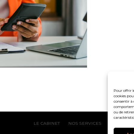
Pour offrir 
cookies pour
consentir à 
comportement
ou de retire
caractéristi
Footer
LE CABINET
NOS SERVICES
NOS OUTIL
Principale