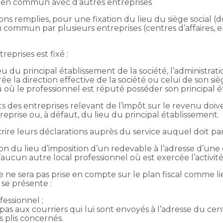
s en commun avec d’autres entreprises
ons remplies, pour une fixation du lieu du siège social (
ommun par plusieurs entreprises (centres d’affaires, entr
reprises est fixé :
lieu du principal établissement de la société, l’administ
ée la direction effective de la société ou celui de son sièg
u où le professionnel est réputé posséder son principal 
tats des entreprises relevant de l’impôt sur le revenu doi
treprise ou, à défaut, du lieu du principal établissement.
rire leurs déclarations auprès du service auquel doit par
ation du lieu d’imposition d’un redevable à l’adresse d’une
aucun autre local professionnel où est exercée l’activité 
 ne sera pas prise en compte sur le plan fiscal comme lie
 se présente :
fessionnel ;
pas aux courriers qui lui sont envoyés à l’adresse du cent
s plis concernés.