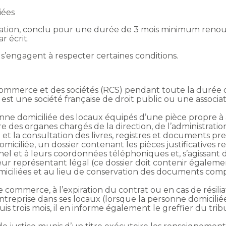
iées
iliation, conclu pour une durée de 3 mois minimum renou
r écrit.
s s’engagent à respecter certaines conditions.
commerce et des sociétés (RCS) pendant toute la durée 
ire est une société française de droit public ou une associ
onne domiciliée des locaux équipés d’une pièce propre à a
des organes chargés de la direction, de l’administration 
 et la consultation des livres, registres et documents pres
ciliée, un dossier contenant les pièces justificatives re
nel et à leurs coordonnées téléphoniques et, s’agissant d
 représentant légal (ce dossier doit contenir également l
domiciliées et au lieu de conservation des documents comp
 commerce, à l’expiration du contrat ou en cas de résiliat
’entreprise dans ses locaux (lorsque la personne domiciliée
is trois mois, il en informe également le greffier du t