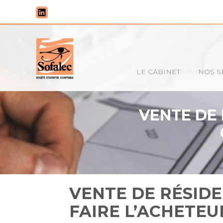
Principal
LE CABINET
NOS S
Aller
au
contenu
VENTE DE 
VENTE DE RÉSIDE
FAIRE L’ACHETEU