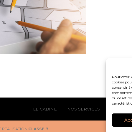
Pour offrir 
cookies pour
consentir à 
comportement
ou de retire
caractéristi
Footer
LE CABINET
NOS SERVICES
NOS OUTIL
Principale
Ac
 RÉALISATION
CLASSE 7