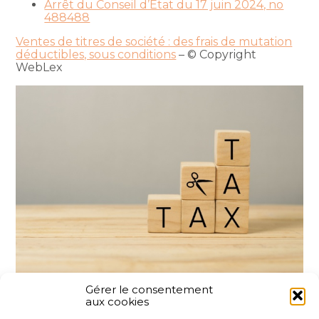
Arrêt du Conseil d’État du 17 juin 2024, no
488488
Ventes de titres de société : des frais de mutation
déductibles, sous conditions
– © Copyright
WebLex
Gérer le consentement
aux cookies
Partager :